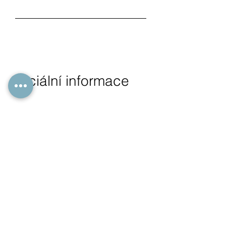
Oficiální informace
VOP
Osobní údaje
Cookies
Spory
Registrace ČAK
© 2024